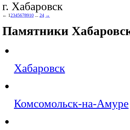
г. Хабаровск
←
1
2
3
4
5
6
7
8
9
10
...
24
→
Памятники Хабаровск
Хабаровск
Комсомольск-на-Амуре