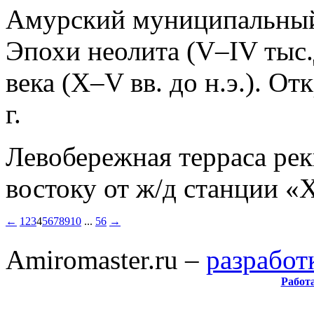
Амурский муниципальны
Эпохи неолита (V–IV тыс.д
века (X–V вв. до н.э.). О
г.
Левобережная терраса реки
востоку от ж/д станции «
←
1
2
3
4
5
6
7
8
9
10
...
56
→
Amiromaster.ru –
разработ
Работ