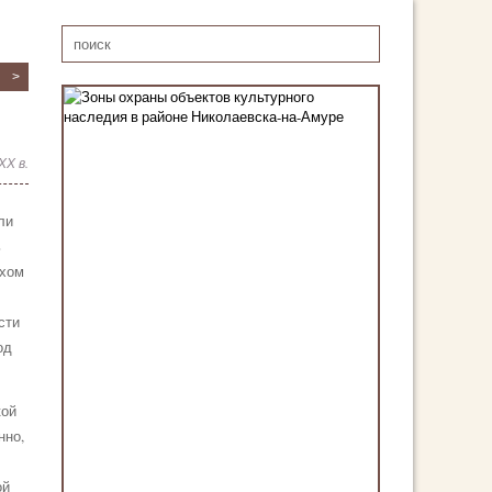
ХХ в.
ли
ь
ихом
сти
од
кой
нно,
ой