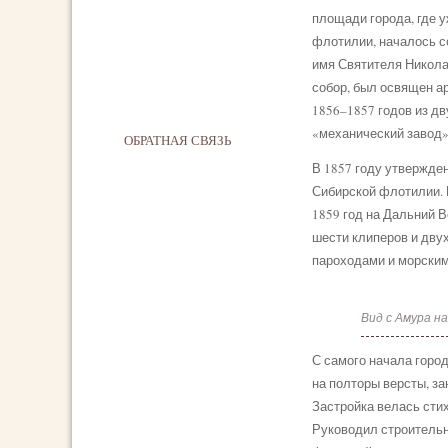
площади города, где 
флотилии, началось с
имя Святителя Никола
собор, был освящен а
1856–1857 годов из д
«механический завод»
ОБРАТНАЯ СВЯЗЬ
В 1857 году утвержден
Сибирской флотилии. 
1859 год на Дальний В
шести клиперов и дву
пароходами и морски
Вид с Амура н
С самого начала горо
на полторы версты, з
Застройка велась сти
Руководил строительн